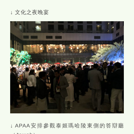
↓ 文化之夜晚宴
↓ APAA安排參觀泰姬瑪哈陵東側的答辯廳