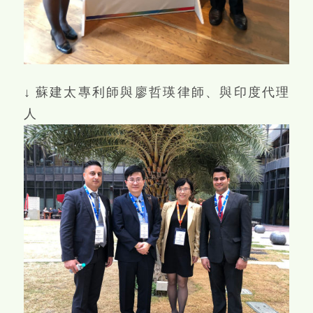
↓ 蘇建太專利師與廖哲瑛律師、與印度代理
人