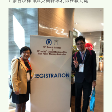
↓ 廖哲瑛律師與吳爾軒專利師在報到處