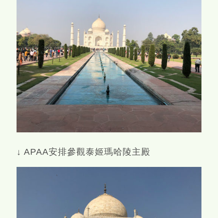
↓ APAA安排參觀泰姬瑪哈陵主殿