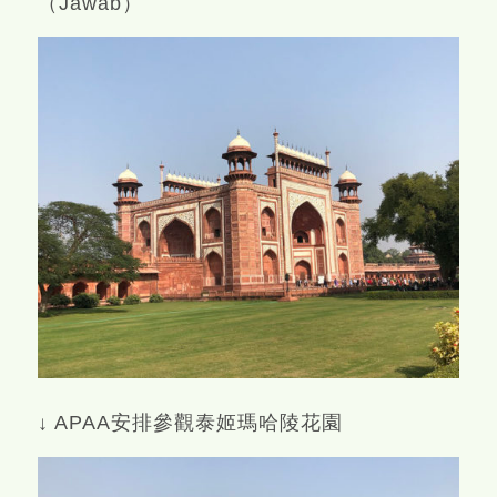
（Jawab）
↓ APAA安排參觀泰姬瑪哈陵花園